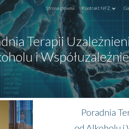
Strona główna
Kontrakt NFZ
Ga
ip to main content
Skip to navigat
dnia Terapii Uzależnien
koholu i Współuzależnie
Poradnia Ter
od Alkoholu i