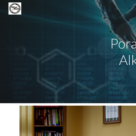
Sk
Pora
Al