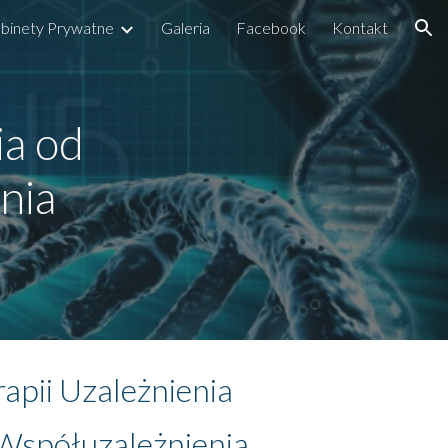
binety Prywatne
Galeria
Facebook
Kontakt
ion
ia od
nia
apii Uzależnienia
 Współuzależnienia