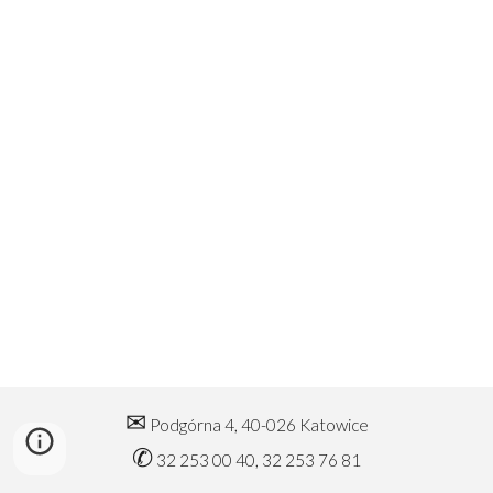
✉
Podgórna 4,
40-026 Katowice
✆
32 253 00 40
, 32 253 76 81