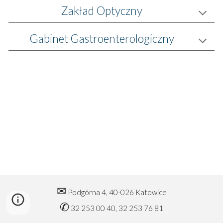
Zakład Optyczny
Gabinet Gastroenterologiczny
✉
Podgórna 4,
40-026 Katowice
✆
32 253 00 40
, 32 253 76 81